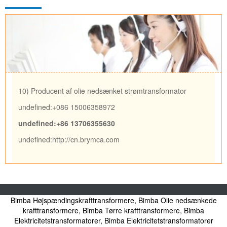
10) Producent af olie nedsænket strømtransformator
undefined:+086 15006358972
undefined:+86 13706355630
undefined:
http://cn.brymca.com
<\/div>
Bimba Højspændingskrafttransformere, Bimba Olie nedsænkede
Elektrisk transformer, olie nedsænket strømtransformer, tør strømtransformer,
højspænding strømtransformer - strømtransformer producent
krafttransformere, Bimba Tørre krafttransformere, Bimba
Copyright 2006-2025 10) Producent af olie nedsænket strømtransformator
Elektricitetstransformatorer, Bimba Elektricitetstransformatorer
10) Producent af olie nedsænket strømtransformator Mining