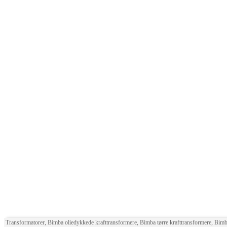
Transformatorer, Bimba oliedykkede krafttransformere, Bimba tørre krafttransformere, Bim