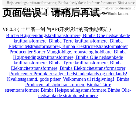
Højspændingskrafttransformatorer, Bimba oliedykkede krafttransformatorer, Bimba tørre
krafttransformatorer, Bimba krafttransformatorer, Bimba krafttransformatorer producenter R
页面错误！请稍后再试～
D og tilpasset produktion, fra produktion til behandling, til service Bimba kunder.
V8.0.3
{ 十年磨一剑-为API开发设计的高性能框架 }
-
Bimba Højspændingskrafttransformere, Bimba Olie nedsænkede
krafttransformere, Bimba Tørre krafttransformere, Bimba
Elektricitetstransformatorer, Bimba Elektricitetstransformatorer
Producenter Sorter Mangfoldige, robuste og holdbare, Bimba
Højspændingskrafttransformere, Bimba Olie nedsænkede
krafttransformere, Bimba Tørre krafttransformere, Bimba
Elektricitetstransformere, Bimba Elektricitetstransformatorer
Producenter Produkter sælger bedst indenlands og udenlands!
Kvalitetsgaranti, gode priser. Velkommen til rådgivning!
,
Bimba
Producent af strømtransformere,Bimba Tørre
strømtransformere,Bimba Højspændingstransformere,Bimba Olie-
nedsænkede strømtransformere