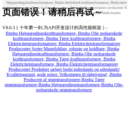
Højspændingskrafttransformatorer, Bimba oliedykkede krafttransformatorer, Bimba tørre
krafttransformatorer, Bimba krafttransformatorer, Bimba krafttransformatorer producenter R
页面错误！请稍后再试～
D og tilpasset produktion, fra produktion til behandling, til service Bimba kunder.
V8.0.3
{ 十年磨一剑-为API开发设计的高性能框架 }
-
Bimba Højspændingskrafttransformere, Bimba Olie nedsænkede
krafttransformere, Bimba Tørre krafttransformere, Bimba
Elektricitetstransformatorer, Bimba Elektricitetstransformatorer
Producenter Sorter Mangfoldige, robuste og holdbare, Bimba
Højspændingskrafttransformere, Bimba Olie nedsænkede
krafttransformere, Bimba Tørre krafttransformere, Bimba
Elektricitetstransformere, Bimba Elektricitetstransformatorer
Producenter Produkter sælger bedst indenlands og udenlands!
Kvalitetsgaranti, gode priser. Velkommen til rådgivning!
,
Bimba
Producent af strømtransformere,Bimba Tørre
strømtransformere,Bimba Højspændingstransformere,Bimba Olie-
nedsænkede strømtransformere