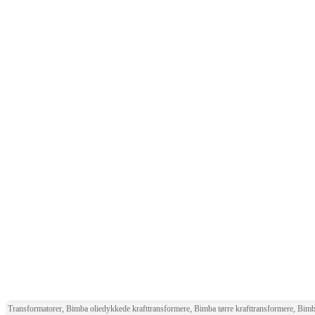
Transformatorer, Bimba oliedykkede krafttransformere, Bimba tørre krafttransformere, Bim